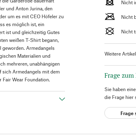
e die Garderobe dauerhaft
Nicht 
ler und Anton Jurina, den
der um es mit CEO Höfeler zu
Nicht 
ss es möglich ist, ein
Nicht 
t ist und gleichzeitig Gutes
hten weißen T-Shirt begann,
bel geworden. Armedangels
Weitere Artike
ogischen Materialien und
leich mehreren, unabhängigen
rf sich Armedangels mit dem
Frage zum
 Fair Wear Foundation.
Sie haben ein
die Frage hier
Frage 