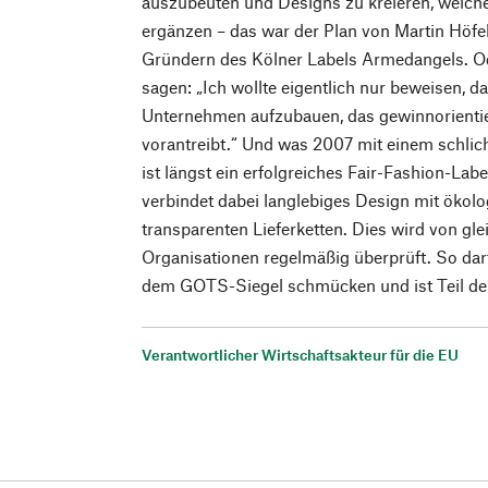
auszubeuten und Designs zu kreieren, welch
ergänzen – das war der Plan von Martin Höfe
Gründern des Kölner Labels Armedangels. O
sagen: „Ich wollte eigentlich nur beweisen, da
Unternehmen aufzubauen, das gewinnorientier
vorantreibt.“ Und was 2007 mit einem schlic
ist längst ein erfolgreiches Fair-Fashion-La
verbindet dabei langlebiges Design mit ökol
transparenten Lieferketten. Dies wird von g
Organisationen regelmäßig überprüft. So da
dem GOTS-Siegel schmücken und ist Teil der
Verantwortlicher Wirtschaftsakteur für die EU