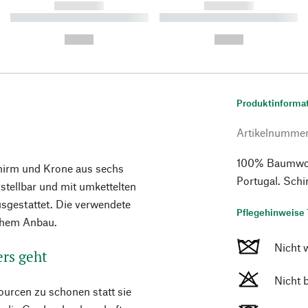
------------
------------
----------- ----------- ----------
----------- ----------- ----------
-
-
--,-- €
--,-- €
Produktinforma
Artikelnumme
100% Baumwoll
chirm und Krone aus sechs
Portugal. Schi
rstellbar und mit umkettelten
sgestattet. Die verwendete
Pflegehinweise 
schem Anbau.
Nicht 
ers geht
Nicht 
ourcen zu schonen statt sie