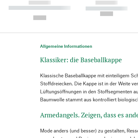
------------
------------
----------- ----------- ----------
----------- -----------
-
--,-- €
--,-- €
Allgemeine Informationen
Klassiker: die Baseballkappe
Klassische Baseballkappe mit einteiligem S
Stoffdreiecken. Die Kappe ist in der Weite ve
Lüftungsöffnungen in den Stoffsegmenten au
Baumwolle stammt aus kontrolliert biologi
Armedangels. Zeigen, dass es and
Mode anders (und besser) zu gestalten, Ress