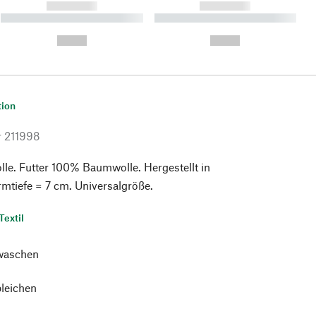
------------
------------
----------- ----------- ----------
----------- ----------- ----------
- -----------
-
--,-- €
--,-- €
tion
r
211998
e. Futter 100% Baumwolle. Hergestellt in
rmtiefe = 7 cm. Universalgröße.
Textil
waschen
bleichen