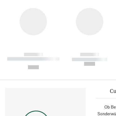
------------
------------
----------- ----------- ----------
----------- -----------
-
--,-- €
--,-- €
Cu
Ob Ber
Sonderwün