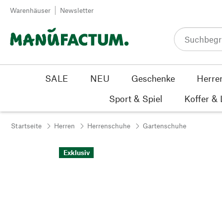
Zum Inhalt springen
Warenhäuser
Newsletter
SALE
NEU
Geschenke
Herre
Sport & Spiel
Koffer &
Startseite
Herren
Herrenschuhe
Gartenschuhe
Exklusiv