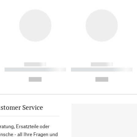
------------
------------
----------- ----------- ----------
----------- ----------- ----------
-
-
--,-- €
--,-- €
stomer Service
atung, Ersatzteile oder
sche - all Ihre Fragen und