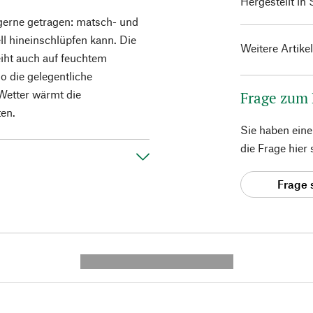
Hergestellt in 
gerne getragen: matsch- und
ll hineinschlüpfen kann. Die
Weitere Artike
leiht auch auf feuchtem
o die gelegentliche
Wetter wärmt die
Frage zum
en.
Sie haben ein
die Frage hier
Frage 
---------- --------------