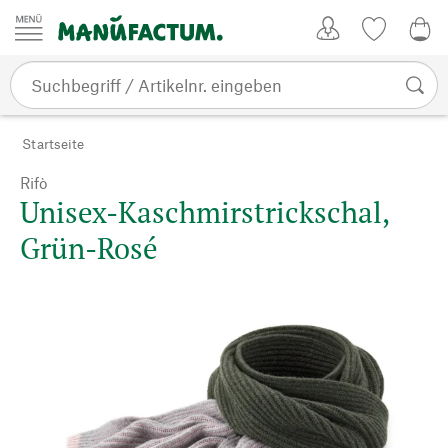
Zum Inhalt springen
Kundenkonto
Merkliste
0,0
Startseite
Rifò
Unisex-Kaschmirstrickschal,
Grün-Rosé