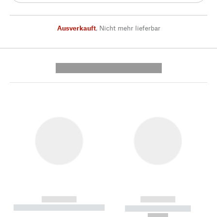
Ausverkauft
,
Nicht mehr lieferbar
---------- --------------
------------
------------
----------- ----------- --------
----------- -----------
---
--,-- €