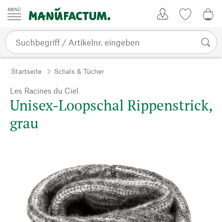
Zum Inhalt springen
Kundenkonto
Merkliste
0,0
Startseite
Schals & Tücher
Les Racines du Ciel
Unisex-Loopschal Rippenstrick,
grau