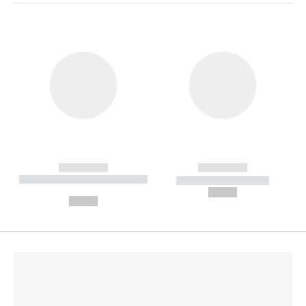
------------
------------
----------- ----------- --------
----------- -----------
---
--,-- €
--,-- €