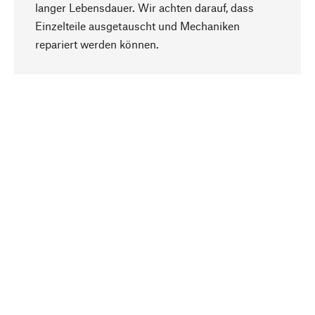
langer Lebensdauer. Wir achten darauf, dass
Einzelteile ausgetauscht und Mechaniken
Nach oben
repariert werden können.
Bewusst
Nachhaltigkeit steht im Fokus unserer
Produktauswahl. Wir setzen auf natürliche
Inhaltsstoffe und Materialien, die gepflegt werden
können, sowie auf eine ressourcenschonende
und sozialverträgliche Produktion.
Ausgewählt