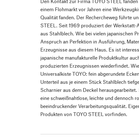
Den Kontakt zur Firma TOYO STEEL fanden w
einem Flohmarkt vor Jahren eine Werkzeugki
Qualität fanden. Der Rechercheweg führte u
STEEL. Seit 1969 produziert der Werkstatt-A
aus Stahlblech. Wie bei vielen japanischen P
Anspruch an Perfektion in Ausführung, Mater
Erzeugnisse aus diesem Haus. Es ist interess
japanische manufakturelle Produktkultur auch 
produzierten Erzeugnissen wiederfindet. Wie
Universalkiste TOYO: fein abgerundete Ecke
Unterteil aus je einem Stück Stahlblech tief
Scharnier aus dem Deckel herausgearbeitet. S
eine schweißnahtlose, leichte und dennoch r
beeindruckender Verarbeitungsqualität. Eigens
Produkten von TOYO STEEL vorfinden.