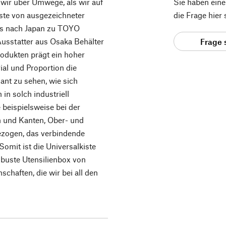
ir über Umwege, als wir auf
Sie haben ein
ste von ausgezeichneter
die Frage hier
ns nach Japan zu TOYO
usstatter aus Osaka Behälter
Frage 
rodukten prägt ein hoher
ial und Proportion die
ant zu sehen, wie sich
in solch industriell
 beispielsweise bei der
n und Kanten, Ober- und
gezogen, das verbindende
omit ist die Universalkiste
obuste Utensilienbox von
chaften, die wir bei all den