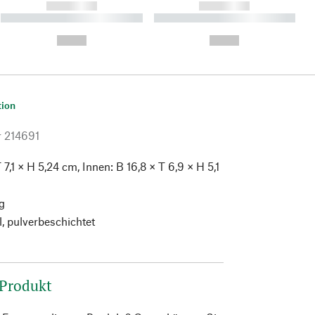
------------
------------
----------- ----------- ----------
----------- ----------- ----------
- -----------
-
--,-- €
--,-- €
tion
r
214691
 7,1 × H 5,24 cm, Innen: B 16,8 × T 6,9 × H 5,1
g
, pulverbeschichtet
 Produkt