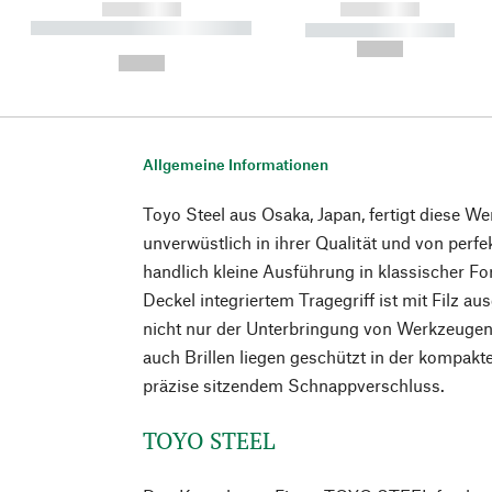
------------
------------
----------- ----------- ----------
----------- -----------
-
--,-- €
--,-- €
Allgemeine Informationen
Toyo Steel aus Osaka, Japan, fertigt diese We
unverwüstlich in ihrer Qualität und von perfe
handlich kleine Ausführung in klassischer F
Deckel integriertem Tragegriff ist mit Filz au
nicht nur der Unterbringung von Werkzeugen,
auch Brillen liegen geschützt in der kompakte
präzise sitzendem Schnappverschluss.
TOYO STEEL