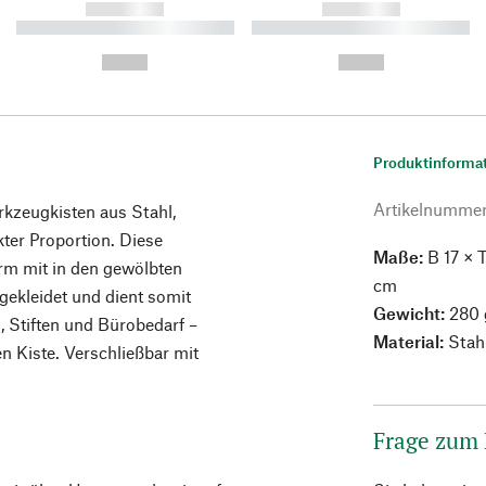
------------
------------
----------- ----------- ----------
----------- ----------- ----------
-
-
--,-- €
--,-- €
Produktinforma
Artikelnumme
rkzeugkisten aus Stahl,
kter Proportion. Diese
Maße:
B 17 × T
orm mit in den gewölbten
cm
sgekleidet und dient somit
Gewicht:
280 
 Stiften und Bürobedarf –
Material:
Stahl
n Kiste. Verschließbar mit
Frage zum