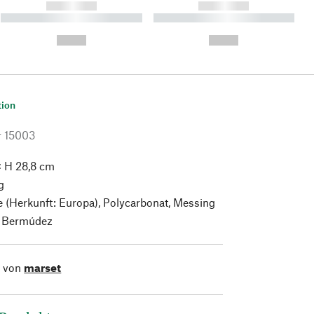
------------
------------
----------- ----------- ----------
----------- ----------- ----------
- -----------
-
--,-- €
--,-- €
tion
r
15003
× H 28,8 cm
g
 (Herkunft: Europa), Polycarbonat, Messing
 Bermúdez
l von
marset