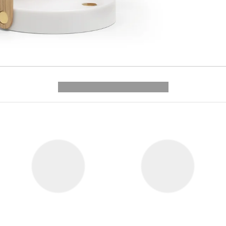
---------- --------------