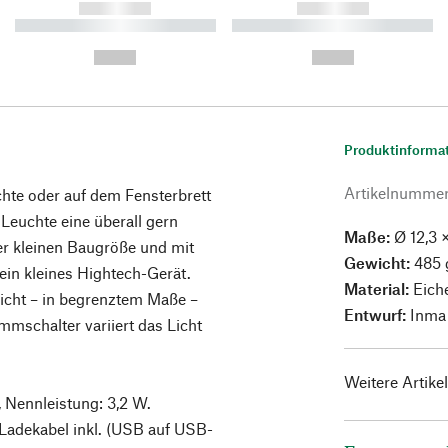
------------
------------
----------- ----------- ----------
----------- ----------- ----------
-
-
--,-- €
--,-- €
Produktinforma
Artikelnumme
chte oder auf dem Fensterbrett
Leuchte eine überall gern
Maße:
Ø 12,3 
hrer kleinen Baugröße und mit
Gewicht:
485 
in kleines Hightech-Gerät.
Material:
Eiche
icht – in begrenztem Maße –
Entwurf:
Inma
immschalter variiert das Licht
Weitere Artike
 Nennleistung: 3,2 W.
Ladekabel inkl. (USB auf USB-