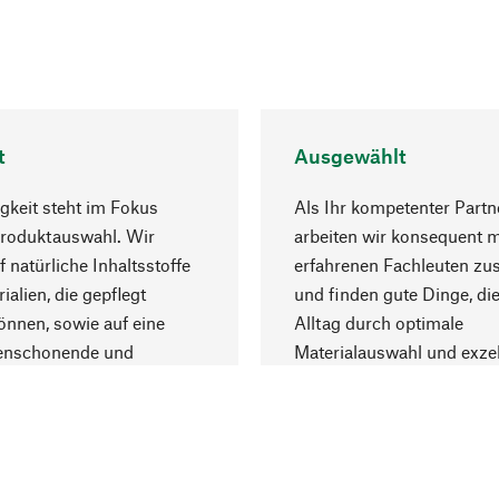
t
Ausgewählt
gkeit steht im Fokus
Als Ihr kompetenter Partn
Produktauswahl. Wir
arbeiten wir konsequent m
f natürliche Inhaltsstoffe
erfahrenen Fachleuten z
ialien, die gepflegt
und finden gute Dinge, die
nnen, sowie auf eine
Alltag durch optimale
enschonende und
Materialauswahl und exzel
trägliche Produktion.
Fertigung bereichern.