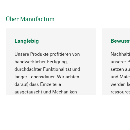
Über Manufactum
Langlebig
Bewuss
Unsere Produkte profitieren von
Nachhalti
handwerklicher Fertigung,
unserer 
durchdachter Funktionalität und
setzen au
langer Lebensdauer. Wir achten
und Mater
darauf, dass Einzelteile
werden kö
ausgetauscht und Mechaniken
ressourc
repariert werden können.
sozialver