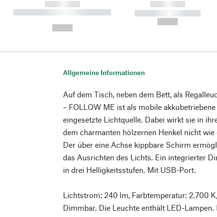
------------
------------
----------- ----------- ----------
----------- -----------
-
--,-- €
--,-- €
Allgemeine Informationen
Auf dem Tisch, neben dem Bett, als Regalleu
– FOLLOW ME ist als mobile akkubetriebene 
eingesetzte Lichtquelle. Dabei wirkt sie in i
dem charmanten hölzernen Henkel nicht wie e
Der über eine Achse kippbare Schirm ermögl
das Ausrichten des Lichts. Ein integrierter D
in drei Helligkeitsstufen. Mit USB-Port.
Lichtstrom: 240 lm, Farbtemperatur: 2.700 K,
Dimmbar. Die Leuchte enthält LED-Lampen. 