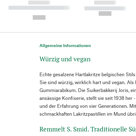
------------
------------
----------- ----------- ----------
----------- -----------
-
--,-- €
--,-- €
Allgemeine Informationen
Würzig und vegan
Echte gesalzene Hartlakritze belgischen Stils
Sie sind würzig, wirklich hart und vegan. Als
Gummiarabikum. Die Suikerbakkerij Joris, e
ansässige Konfiserie, stellt sie seit 1938 her
und der Erfahrung von vier Generationen. Mit
schmackhaften Lakritzpastillen im Mund übri
Remmelt S. Smid. Traditionelle S