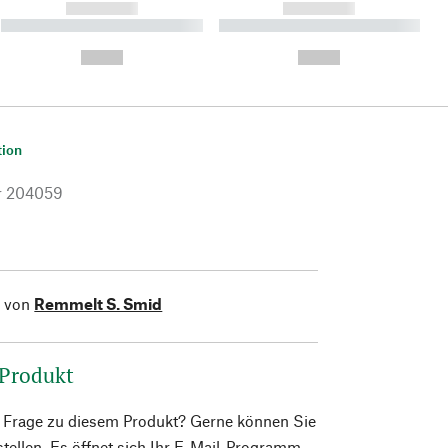
------------
------------
----------- ----------- ----------
----------- ----------- ----------
- -----------
-
--,-- €
--,-- €
tion
r
204059
l von
Remmelt S. Smid
 Produkt
e Frage zu diesem Produkt? Gerne können Sie
 stellen. Es öffnet sich Ihr E-Mail-Programm.