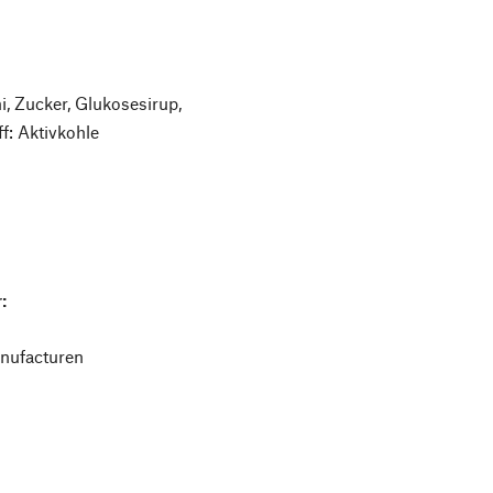
, Zucker, Glukosesirup,
ff: Aktivkohle
:
nufacturen