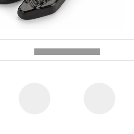
---------- --------------