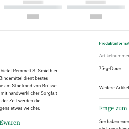
------------
------------
----------- ----------- ----------
----------- ----------- ----------
-
-
--,-- €
--,-- €
Produktinforma
Artikelnumme
75-g-Dose
 bietet Remmelt S. Smid hier.
 Bindemittel dient bestes
ine am Stadtrand von Brüssel
Weitere Artike
 - mit handwerklicher Sorgfalt
 der Zeit werden die
Frage zum
gens etwas weicher.
üßwaren
Sie haben ein
die Frage hier