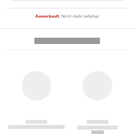
Ausverkauft
,
Nicht mehr lieferbar
---------- --------------
------------
------------
----------- ----------- --------
----------- -----------
---
--,-- €