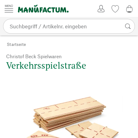
Zum Inhalt springen
Kundenkonto
Merkliste
0,0
Startseite
Christof Beck Spielwaren
Verkehrsspielstraße