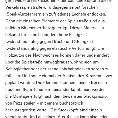
gern wildeste Diskussionen – der bauliche Zustand dieser
Verkehrsspielstraße wird dagegen selbst forschen
(Spiel-)Autofahrern ein zufriedenes Lächeln entlocken.
Denn die einzelnen Elemente der Spielstraße sind aus
solidem Birkensperrholz gefertigt. Dieses Material ist
bekannt für seine besonders hohe Festigkeit
(widerstandsfähig gegen Bruch) und Steifigkeit
(widerstandsfähig gegen elastische Verformung). Die
Holzautos des Nachwuchses können daher ungehindert
über die Spielstraße hinwegbrausen, ohne sich um
Schlaglöcher oder gerissene Fahrbahndecken sorgen zu
müssen. Und sollte einmal der Ausbau des Straßennetzes
geplant werden: Die Elemente können ebenso frei nach
Lust und (Fahr-)Laune miteinander kombiniert werden.
Die Montage erfolgt nach dem bewährten Steckprinzip
von Puzzleteilen – mit einem buchstäblich
herausragenden Vorteil: Die Steckköpfe sind einzeln
verschraubt. Im Falle eines (Aus-)Falles kann also jeder