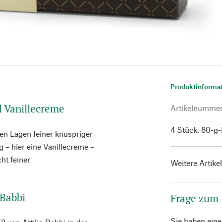
Produktinforma
d Vanillecreme
Artikelnumme
4 Stück. 80-g
en Lagen feiner knuspriger
 – hier eine Vanillecreme –
ht feiner
Weitere Artike
 Babbi
Frage zum
Sie haben ein