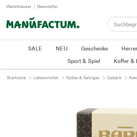
Zum Inhalt springen
Warenhäuser
Newsletter
SALE
NEU
Geschenke
Herre
Sport & Spiel
Koffer &
Startseite
Lebensmittel
Süßes & Salziges
Gebäck
Kek