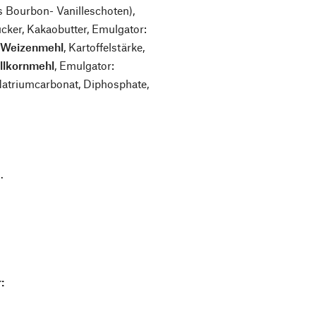
us Bourbon- Vanilleschoten),
cker, Kakaobutter, Emulgator:
(
Weizenmehl
, Kartoffelstärke,
llkornmehl
, Emulgator:
 Natriumcarbonat, Diphosphate,
.
: