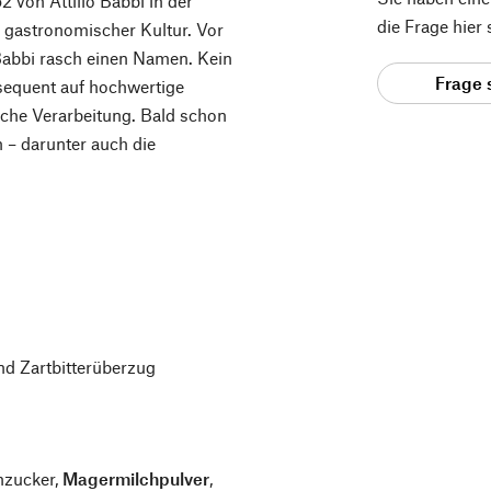
von Attilio Babbi in der
die Frage hier
 gastronomischer Kultur. Vor
Babbi rasch einen Namen. Kein
Frage 
sequent auf hochwertige
iche Verarbeitung. Bald schon
n – darunter auch die
nd Zartbitterüberzug
nzucker,
Magermilchpulver
,