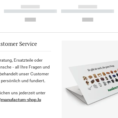
------------
------------
----------- ----------- ----------
----------- ----------- ----------
-
-
--,-- €
--,-- €
stomer Service
atung, Ersatzteile oder
sche - all Ihre Fragen und
 behandelt unser Customer
 persönlich und fundiert.
ichen uns jederzeit unter
@manufactum-shop.lu