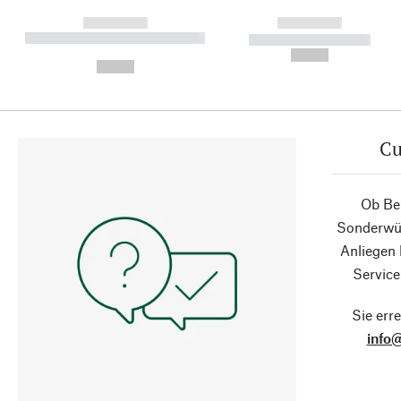
------------
------------
----------- ----------- ----------
----------- -----------
-
--,-- €
--,-- €
Cu
Ob Ber
Sonderwün
Anliegen
Service
Sie erre
info