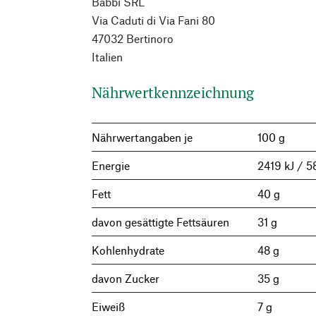
Babbi SRL
Via Caduti di Via Fani 80
47032 Bertinoro
Italien
Nährwertkennzeichnung
Nährwertangaben je
100 g
Energie
2419 kJ / 5
Fett
40 g
davon gesättigte Fettsäuren
31 g
Kohlenhydrate
48 g
davon Zucker
35 g
Eiweiß
7 g