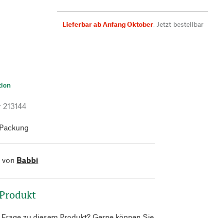
Lieferbar ab Anfang Oktober
,
Jetzt bestellbar
tion
r
213144
-Packung
l von
Babbi
 Produkt
e Frage zu diesem Produkt? Gerne können Sie