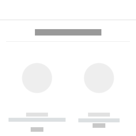
---------- --------------
------------
------------
----------- ----------- --------
----------- -----------
---
--,-- €
--,-- €