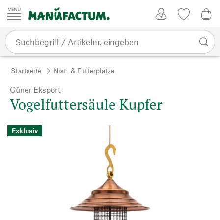
Zum Inhalt springen
Kundenkonto
Merkliste
0,0
Startseite
Nist- & Futterplätze
Güner Eksport
Vogelfuttersäule Kupfer
Exklusiv