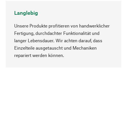
Langlebig
Unsere Produkte profitieren von handwerklicher
Fertigung, durchdachter Funktionalität und
langer Lebensdauer. Wir achten darauf, dass
Einzelteile ausgetauscht und Mechaniken
Nach oben
repariert werden können.
Bewusst
Nachhaltigkeit steht im Fokus unserer
Produktauswahl. Wir setzen auf natürliche
Inhaltsstoffe und Materialien, die gepflegt werden
können, sowie auf eine ressourcenschonende