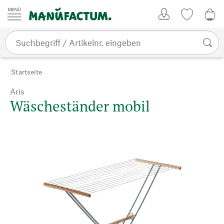
Zum Inhalt springen
Kundenkonto
Merkliste
0,0
Startseite
Aris
Wäscheständer mobil