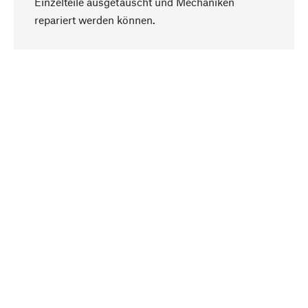
Einzelteile ausgetauscht und Mechaniken
Nach oben
repariert werden können.
Bewusst
Nachhaltigkeit steht im Fokus unserer
Produktauswahl. Wir setzen auf natürliche
Inhaltsstoffe und Materialien, die gepflegt werden
können, sowie auf eine ressourcenschonende
und sozialverträgliche Produktion.
Ausgewählt
Als Ihr kompetenter Partner arbeiten wir