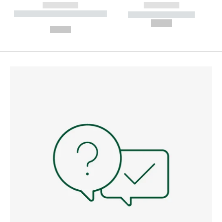
------------
------------
----------- ----------- --------
----------- -----------
---
--,-- €
--,-- €