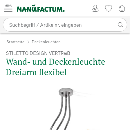
Zum Inhalt springen
Kundenkonto
Merkliste
0,0
Startseite
Deckenleuchten
STILETTO DESIGN VERTReiB
Wand- und Deckenleuchte
Dreiarm flexibel