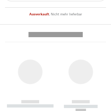
Ausverkauft
,
Nicht mehr lieferbar
---------- --------------
------------
------------
----------- ----------- --------
----------- -----------
---
--,-- €