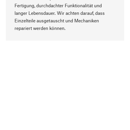
Fertigung, durchdachter Funktionalität und
langer Lebensdauer. Wir achten darauf, dass
Einzelteile ausgetauscht und Mechaniken
Nach oben
repariert werden können.
Bewusst
Nachhaltigkeit steht im Fokus unserer
Produktauswahl. Wir setzen auf natürliche
Inhaltsstoffe und Materialien, die gepflegt werden
können, sowie auf eine ressourcenschonende
und sozialverträgliche Produktion.