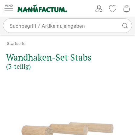
Zum Inhalt springen
Kundenkonto
Merkliste
0,0
Startseite
Wandhaken-Set Stabs
(3-teilig)