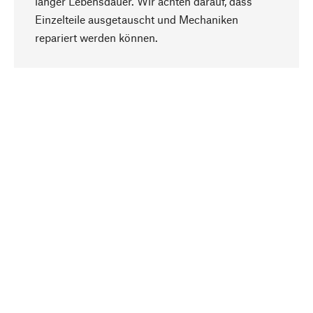
langer Lebensdauer. Wir achten darauf, dass
Einzelteile ausgetauscht und Mechaniken
Nach oben
repariert werden können.
Bewusst
Nachhaltigkeit steht im Fokus unserer
Produktauswahl. Wir setzen auf natürliche
Inhaltsstoffe und Materialien, die gepflegt werden
können, sowie auf eine ressourcenschonende
und sozialverträgliche Produktion.
Ausgewählt