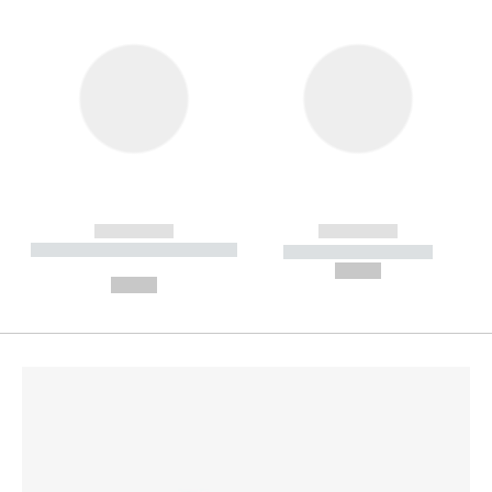
------------
------------
----------- ----------- --------
----------- -----------
---
--,-- €
--,-- €