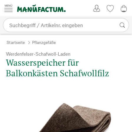
Zum Inhalt springen
Kundenkonto
Merkliste
0,0
Startseite
Pflanzgefäße
Werdenfelser-Schafwoll-Laden
Wasserspeicher für
Balkonkästen Schafwollfilz