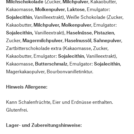
Milchschokolade
(Zucker,
Milchpulver
, Kakaobutter,
Kakaomasse,
Molkenpulver
,
Laktose
, Emulgator:
Sojalecithin
, Vanilleextrakt), Weiße Schokolade (Zucker,
Kakaobutter,
Milchpulver,
Molkenpulver
, Emulgator:
Sojalecithin,
Vanilleextrakt),
Haselnüsse
,
Pistazien
,
Zucker,
Magermilchpulver
,
Haselnussöl
,
Sahnepulver
,
Zartbitterschokolade extra (Kakaomasse, Zucker,
Kakaobutter, Emulgator:
Sojalecithin
, Vanilleextrakt),
Kakaomasse,
Butterschmalz
, Emulgator:
Sojalecithin
,
Magerkakaopulver, Bourbonvanilletinktur.
Hinweis Allergene:
Kann Schalenfrüchte, Eier und Erdnüsse enthalten.
Glutenfrei.
Lager- und Zubereitungshinweise: