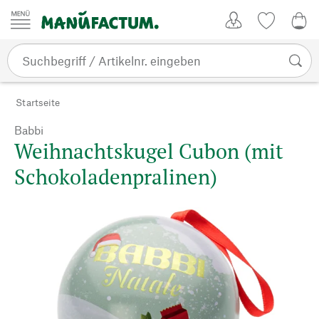
Zum Inhalt springen
Kundenkonto
Merkliste
0,0
Startseite
Babbi
Weihnachtskugel Cubon (mit
Schokoladenpralinen)