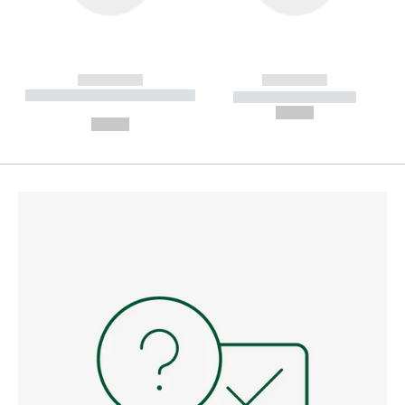
------------
------------
----------- ----------- --------
----------- -----------
---
--,-- €
--,-- €