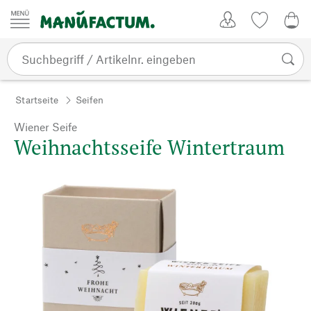
Zum Inhalt springen
Kundenkonto
Merkliste
0,0
Startseite
Seifen
Wiener Seife
Weihnachtsseife Wintertraum