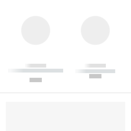
------------
------------
----------- ----------- --------
----------- -----------
---
--,-- €
--,-- €