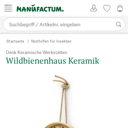
Zum Inhalt springen
Kundenkonto
Merkliste
0,0
Startseite
Nisthilfen für Insekten
Denk Keramische Werkstätten
Wildbienenhaus Keramik