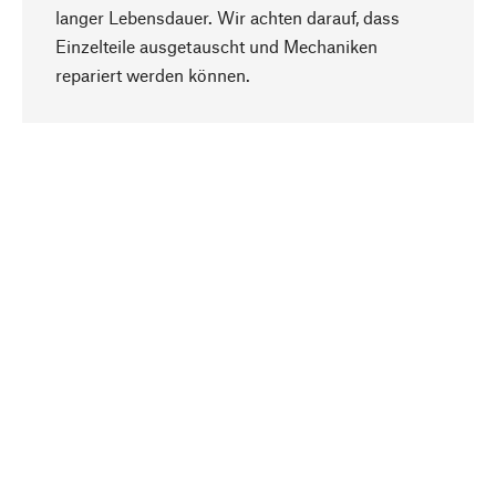
langer Lebensdauer. Wir achten darauf, dass
Einzelteile ausgetauscht und Mechaniken
Nach oben
repariert werden können.
Bewusst
Nachhaltigkeit steht im Fokus unserer
Produktauswahl. Wir setzen auf natürliche
Inhaltsstoffe und Materialien, die gepflegt werden
können, sowie auf eine ressourcenschonende
und sozialverträgliche Produktion.
Ausgewählt