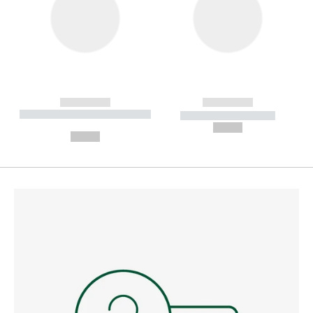
------------
------------
----------- ----------- --------
----------- -----------
---
--,-- €
--,-- €