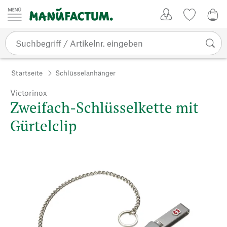
Zum Inhalt springen
Kundenkonto
Merkliste
0,0
Startseite
Schlüsselanhänger
Victorinox
Zweifach-Schlüsselkette mit
Gürtelclip