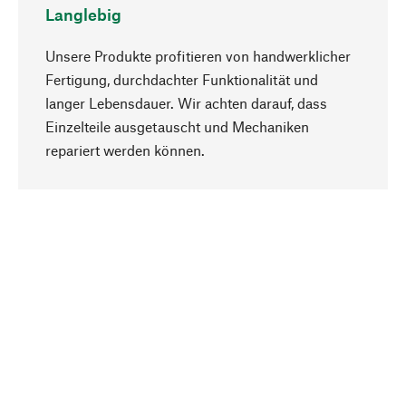
Langlebig
Unsere Produkte profitieren von handwerklicher
Fertigung, durchdachter Funktionalität und
langer Lebensdauer. Wir achten darauf, dass
Einzelteile ausgetauscht und Mechaniken
Nach oben
repariert werden können.
Bewusst
Nachhaltigkeit steht im Fokus unserer
Produktauswahl. Wir setzen auf natürliche
Inhaltsstoffe und Materialien, die gepflegt werden
können, sowie auf eine ressourcenschonende
und sozialverträgliche Produktion.