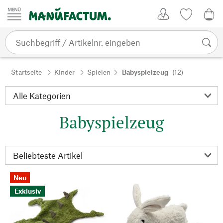
Zum Inhalt springen
Kundenkonto
Merkliste
0,0
Startseite
Kinder
Spielen
Babyspielzeug
(12)
Babyspielzeug
Neu
Exklusiv