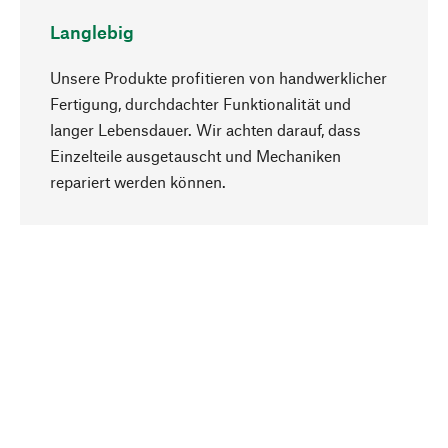
Langlebig
Unsere Produkte profitieren von handwerklicher
Fertigung, durchdachter Funktionalität und
langer Lebensdauer. Wir achten darauf, dass
Einzelteile ausgetauscht und Mechaniken
Nach oben
repariert werden können.
Bewusst
Nachhaltigkeit steht im Fokus unserer
Produktauswahl. Wir setzen auf natürliche
Inhaltsstoffe und Materialien, die gepflegt werden
können, sowie auf eine ressourcenschonende
und sozialverträgliche Produktion.