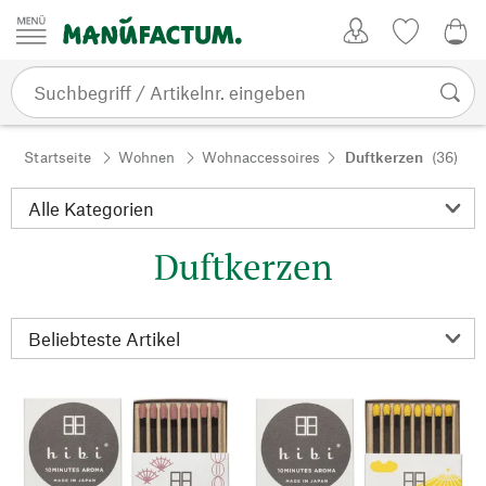
Zum Inhalt springen
Kundenkonto
Merkliste
0,0
Startseite
Wohnen
Wohnaccessoires
Duftkerzen
(36)
Duftkerzen