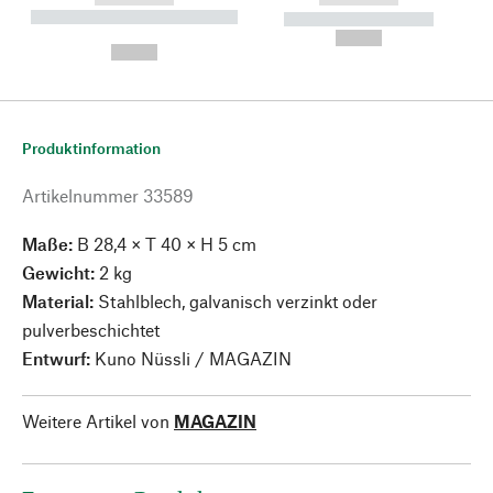
----------- ----------- --------
----------- -----------
---
--,-- €
--,-- €
Produktinformation
Artikelnummer
33589
Maße:
B 28,4 × T 40 × H 5 cm
Gewicht:
2 kg
Material:
Stahlblech, galvanisch verzinkt oder
pulverbeschichtet
Entwurf:
Kuno Nüssli / MAGAZIN
Weitere Artikel von
MAGAZIN