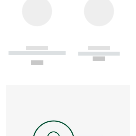
------------
------------
----------- ----------- --------
----------- -----------
---
--,-- €
--,-- €