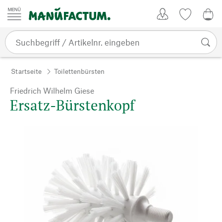
Zum Inhalt springen
Kundenkonto
Merkliste
0,0
Startseite
Toilettenbürsten
Friedrich Wilhelm Giese
Ersatz-Bürstenkopf