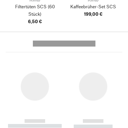
Filtertüten SCS
(60
Kaffeebrüher-Set SCS
Stück)
199,00 €
6,50 €
---------- --------------
------------
------------
----------- ----------- --------
----------- -----------