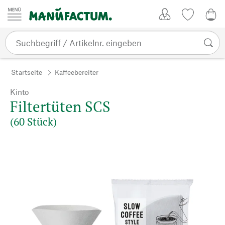
Zum Inhalt springen
Kundenkonto
Merkliste
0,0
Startseite
Kaffeebereiter
Kinto
Filtertüten SCS
(60 Stück)