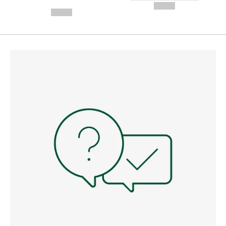
---
--,-- €
--,-- €