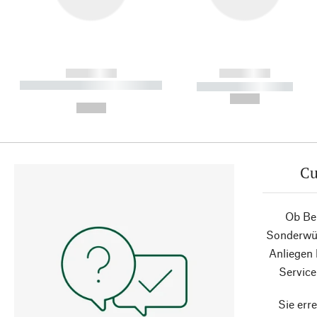
------------
------------
----------- ----------- ----------
----------- -----------
-
--,-- €
--,-- €
Cu
Ob Ber
Sonderwün
Anliegen
Service
Sie erre