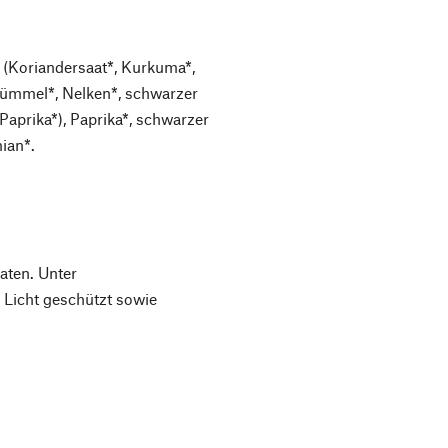
* (Koriandersaat*, Kurkuma*,
ümmel*, Nelken*, schwarzer
aprika*), Paprika*, schwarzer
mian*.
aten. Unter
Licht geschützt sowie