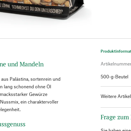
Produktinforma
rne und Mandeln
Artikelnumme
500-g-Beutel
us Palästina, sortenrein und
en lang schonend ohne Öl
hmacksstarker Gewürze
Weitere Artike
r Nussmix, ein charaktervoller
elegenheit.
Frage zum
Nussgenuss
Sie haben ein