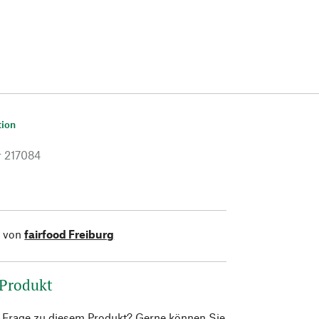
tion
r
217084
l von
fairfood Freiburg
 Produkt
e Frage zu diesem Produkt? Gerne können Sie