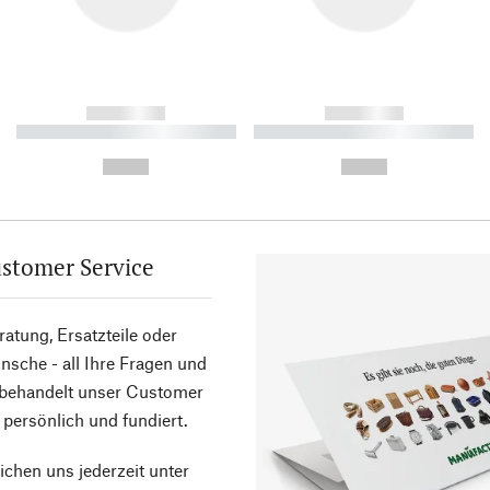
------------
------------
----------- ----------- ----------
----------- ----------- ----------
-
-
--,-- €
--,-- €
stomer Service
atung, Ersatzteile oder
sche - all Ihre Fragen und
 behandelt unser Customer
 persönlich und fundiert.
ichen uns jederzeit unter