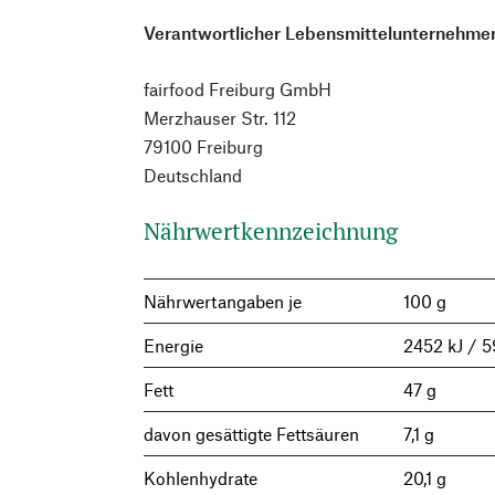
Verantwortlicher Lebensmittelunternehmer
fairfood Freiburg GmbH
Merzhauser Str. 112
79100 Freiburg
Deutschland
Nährwertkennzeichnung
Nährwertangaben je
100 g
Energie
2452 kJ / 5
Fett
47 g
davon gesättigte Fettsäuren
7,1 g
Kohlenhydrate
20,1 g