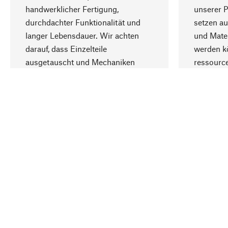
handwerklicher Fertigung,
unserer 
durchdachter Funktionalität und
setzen au
langer Lebensdauer. Wir achten
und Mater
darauf, dass Einzelteile
werden kö
ausgetauscht und Mechaniken
ressourc
repariert werden können.
sozialver
Ihr Land
Luxemburg (Deutsch)
Kontakt
Service
Gutsche
Bestellung, Service & Beratung