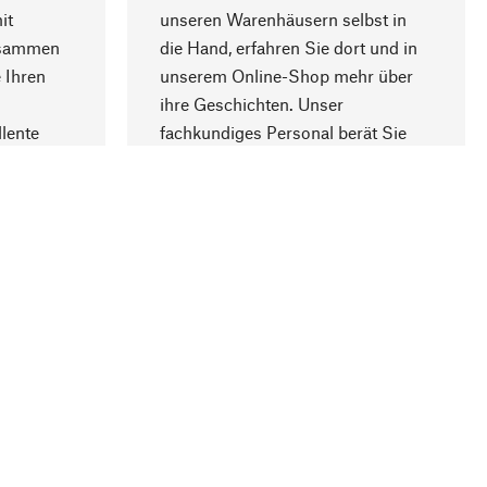
it
unseren Warenhäusern selbst in
usammen
die Hand, erfahren Sie dort und in
Nach oben
 Ihren
unserem Online-Shop mehr über
ihre Geschichten. Unser
lente
fachkundiges Personal berät Sie
gern.
lung
Unternehmen
Über Manufactum