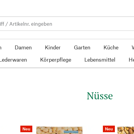
n
Damen
Kinder
Garten
Küche
 Lederwaren
Körperpflege
Lebensmittel
He
Nüsse
Neu
Neu