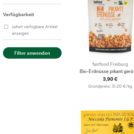
Gallesio Sandro
Verfügbarkeit
Les Amandes et Olives
du Mont Bouquet
sofort verfügbare Artikel
anzeigen
Filter anwenden
fairfood Freiburg
Bio-Erdnüsse pikant gerö
3,90 €
Grundpreis: 31,20 €/kg