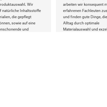
Produktauswahl. Wir
arbeiten wir konsequent m
f natürliche Inhaltsstoffe
erfahrenen Fachleuten z
ialien, die gepflegt
und finden gute Dinge, die
nnen, sowie auf eine
Alltag durch optimale
enschonende und
Materialauswahl und exzel
trägliche Produktion.
Fertigung bereichern.
Lieferung & Zah
ine
Versandkosten