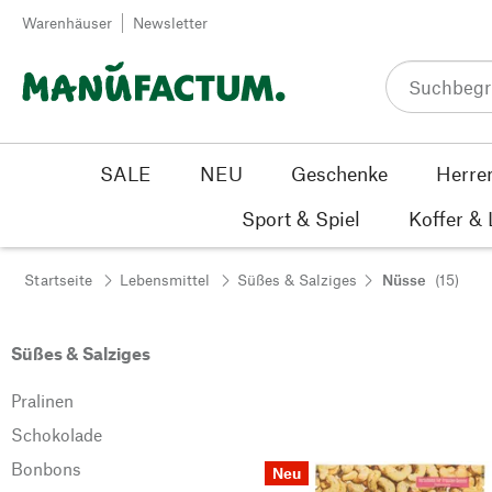
Zum Inhalt springen
Warenhäuser
Newsletter
SALE
NEU
Geschenke
Herre
Sport & Spiel
Koffer &
Startseite
Lebensmittel
Süßes & Salziges
Nüsse
(15)
Süßes & Salziges
Pralinen
Schokolade
Bonbons
Neu