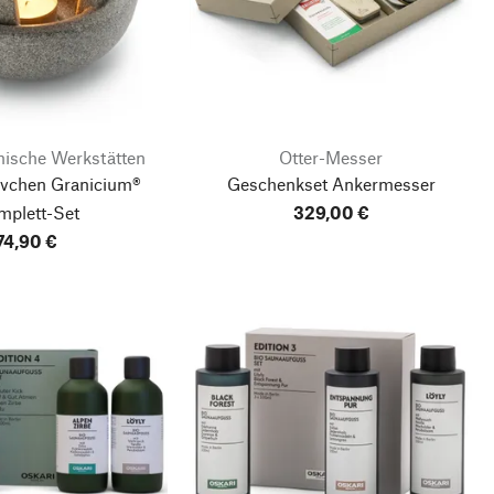
ische Werkstätten
Otter-Messer
övchen Granicium®
Geschenkset Ankermesser
mplett-Set
329,00 €
74,90 €