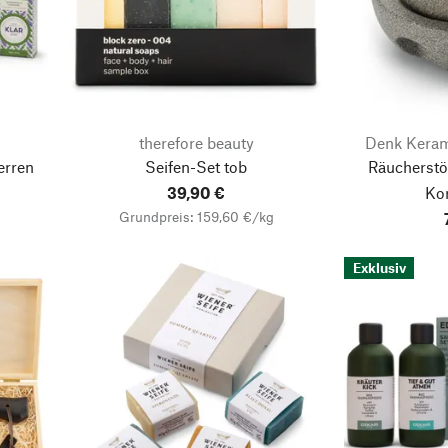
therefore beauty
Denk Keram
erren
Seifen-Set tob
Räucherst
39,90 €
Ko
Grundpreis: 159,60 €/kg
Exklusiv