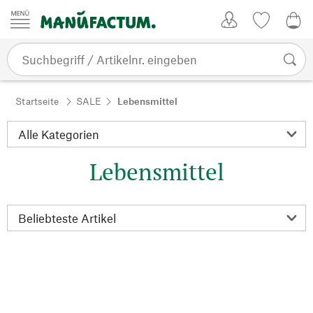
Zum Inhalt springen
Kundenkonto
Merkliste
0,0
Startseite
SALE
Lebensmittel
Lebensmittel