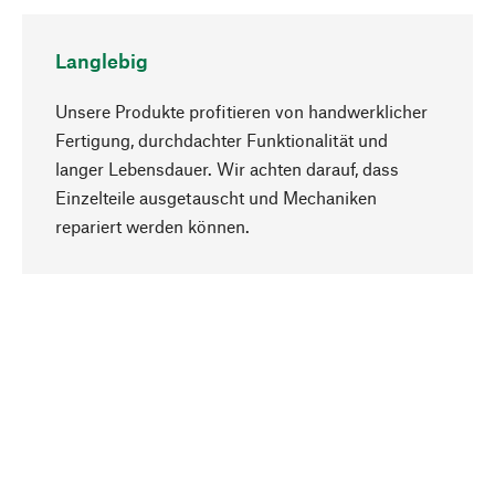
Langlebig
Unsere Produkte profitieren von handwerklicher
Fertigung, durchdachter Funktionalität und
langer Lebensdauer. Wir achten darauf, dass
Einzelteile ausgetauscht und Mechaniken
Nach oben
repariert werden können.
Bewusst
Nachhaltigkeit steht im Fokus unserer
Produktauswahl. Wir setzen auf natürliche
Inhaltsstoffe und Materialien, die gepflegt werden
können, sowie auf eine ressourcenschonende