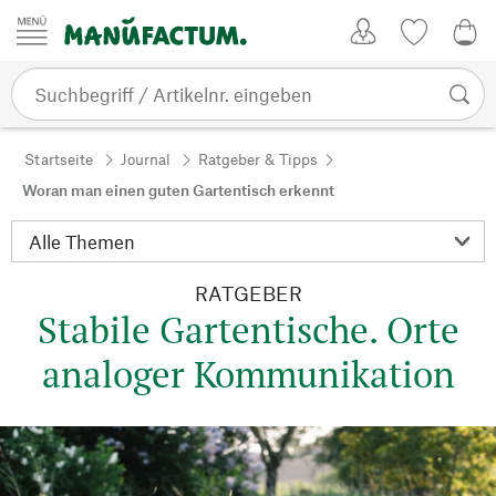
Zum Inhalt springen
Kundenkonto
Merkliste
0,0
Startseite
Journal
Ratgeber & Tipps
Woran man einen guten Gartentisch erkennt
RATGEBER
Stabile Gartentische. Orte
analoger Kommunikation