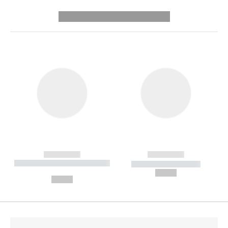
---------- --------------
------------
------------
----------- ----------- --------
----------- -----------
---
--,-- €
--,-- €