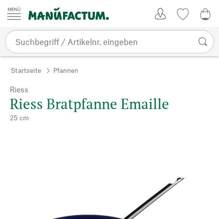
Zum Inhalt springen
Kundenkonto
Merkliste
0,0
Startseite
Pfannen
Riess
Riess Bratpfanne Emaille
25 cm