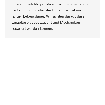
Unsere Produkte profitieren von handwerklicher
Fertigung, durchdachter Funktionalität und
langer Lebensdauer. Wir achten darauf, dass
Einzelteile ausgetauscht und Mechaniken
Nach oben
repariert werden können.
Bewusst
Nachhaltigkeit steht im Fokus unserer
Produktauswahl. Wir setzen auf natürliche
Inhaltsstoffe und Materialien, die gepflegt werden
können, sowie auf eine ressourcenschonende
und sozialverträgliche Produktion.