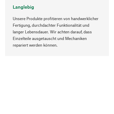
Langlebig
Unsere Produkte profitieren von handwerklicher
Fertigung, durchdachter Funktionalität und
langer Lebensdauer. Wir achten darauf, dass
Einzelteile ausgetauscht und Mechaniken
Nach oben
repariert werden können.
Bewusst
Nachhaltigkeit steht im Fokus unserer
Produktauswahl. Wir setzen auf natürliche
Inhaltsstoffe und Materialien, die gepflegt werden
können, sowie auf eine ressourcenschonende
und sozialverträgliche Produktion.