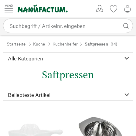
Zum Inhalt springen
Kundenkonto
Merkliste
0,0
Startseite
Küche
Küchenhelfer
Saftpressen
(14)
Saftpressen