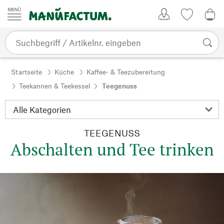
Zum Inhalt springen
Kundenkonto
Merkliste
0,0
Startseite
Küche
Kaffee- & Teezubereitung
Teekannen & Teekessel
Teegenuss
TEEGENUSS
Abschalten und Tee trinken