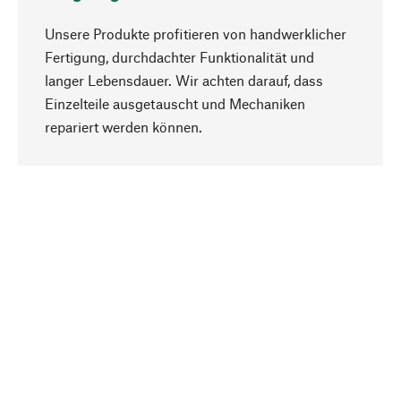
Unsere Produkte profitieren von handwerklicher
Fertigung, durchdachter Funktionalität und
langer Lebensdauer. Wir achten darauf, dass
Einzelteile ausgetauscht und Mechaniken
Nach oben
repariert werden können.
Bewusst
Nachhaltigkeit steht im Fokus unserer
Produktauswahl. Wir setzen auf natürliche
Inhaltsstoffe und Materialien, die gepflegt werden
können, sowie auf eine ressourcenschonende
und sozialverträgliche Produktion.