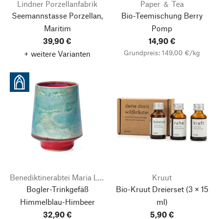
Lindner Porzellanfabrik
Paper ＆ Tea
Seemannstasse Porzellan,
Bio-Teemischung Berry
Maritim
Pomp
39,90 €
14,90 €
Grundpreis: 149,00 €/kg
+ weitere Varianten
Benediktinerabtei Maria Laach
Kruut
Bogler-Trinkgefäß
Bio-Kruut Dreierset
(3 × 15
Himmelblau-Himbeer
ml)
32,90 €
5,90 €