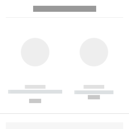
---------- --------------
------------
------------
----------- ----------- --------
----------- -----------
---
--,-- €
--,-- €