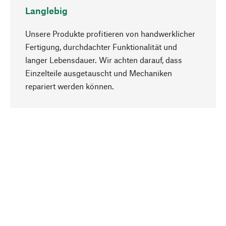
Langlebig
Unsere Produkte profitieren von handwerklicher
Fertigung, durchdachter Funktionalität und
langer Lebensdauer. Wir achten darauf, dass
Einzelteile ausgetauscht und Mechaniken
Nach oben
repariert werden können.
Bewusst
Nachhaltigkeit steht im Fokus unserer
Produktauswahl. Wir setzen auf natürliche
Inhaltsstoffe und Materialien, die gepflegt werden
können, sowie auf eine ressourcenschonende
und sozialverträgliche Produktion.