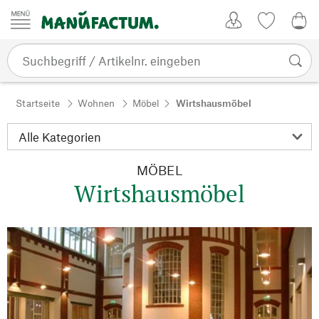
Zum Inhalt springen
Kundenkonto
Merkliste
0,0
Startseite
Wohnen
Möbel
Wirtshausmöbel
MÖBEL
Wirtshausmöbel