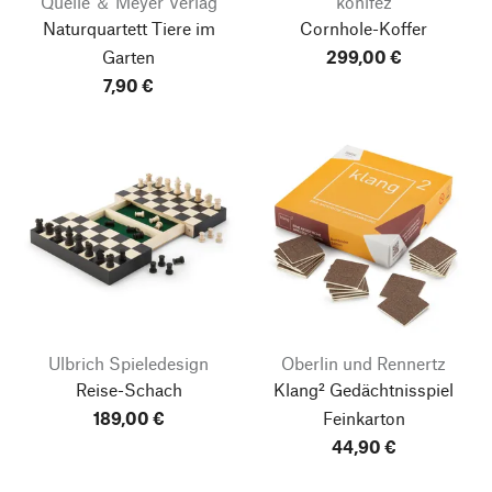
Quelle ＆ Meyer Verlag
konifez
Naturquartett Tiere im
Cornhole-Koffer
Garten
299,00 €
7,90 €
Ulbrich Spieledesign
Oberlin und Rennertz
Reise-Schach
Klang² Gedächtnisspiel
189,00 €
Feinkarton
44,90 €