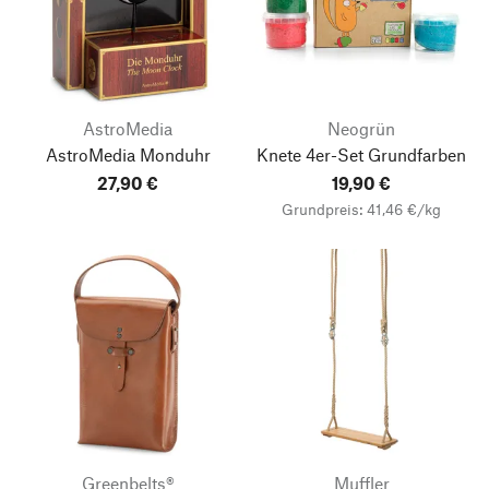
AstroMedia
Neogrün
AstroMedia Monduhr
Knete 4er-Set Grundfarben
27,90 €
19,90 €
Grundpreis: 41,46 €/kg
Greenbelts®
Muffler