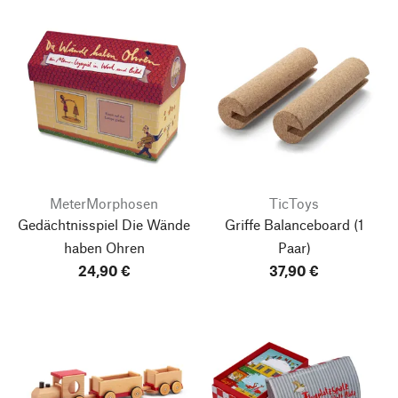
MeterMorphosen
TicToys
Gedächtnisspiel Die Wände
Griffe Balanceboard
(1
haben Ohren
Paar)
24,90 €
37,90 €