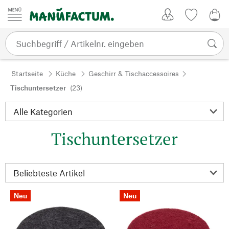
Zum Inhalt springen
Kundenkonto
Merkliste
0,0
Startseite
Küche
Geschirr & Tischaccessoires
Tischuntersetzer
(23)
Tischuntersetzer
Neu
Neu